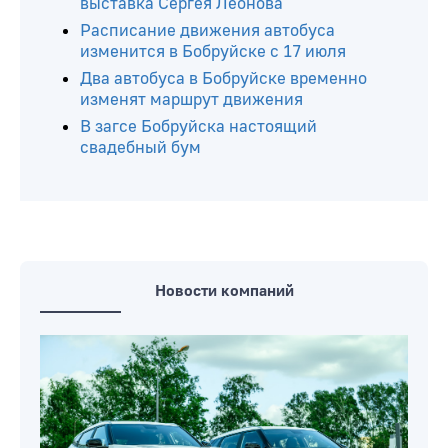
Пьяного водителя автобуса
Госавтоинспекция сняла с линии на
улице Ульяновской в Бобруйске
Архитектор рисует город. В Бобруйске
открылась первая персональная
выставка Сергея Леонова
Расписание движения автобуса
изменится в Бобруйске с 17 июля
Два автобуса в Бобруйске временно
изменят маршрут движения
В загсе Бобруйска настоящий
свадебный бум
Новости компаний