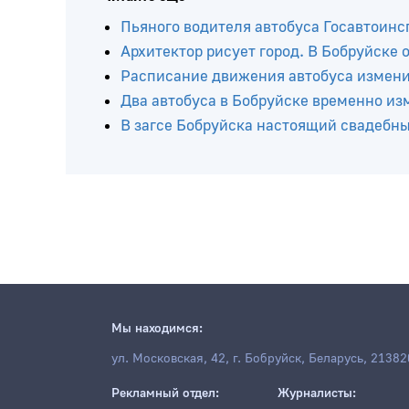
Пьяного водителя автобуса Госавтоинс
Архитектор рисует город. В Бобруйске
Расписание движения автобуса изменит
Два автобуса в Бобруйске временно и
В загсе Бобруйска настоящий свадебн
Мы находимся:
ул. Московская, 42, г. Бобруйск, Беларусь, 21382
Рекламный отдел:
Журналисты: