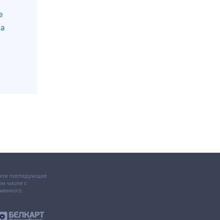
е
ва
 или последующее
том числе с
ьменного