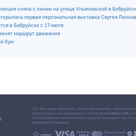
пекция сняла с линии на улице Ульяновской в Бобруйск
 открылась первая персональная выставка Сергея Леоно
ся в Бобруйске с 17 июля
зменят маршрут движения
ый бум
18+ Все права защищены. Любое копирование, перепечатка
распространение информации и материалов
komkur.info
, в 
использованием компьютерных средств, запрещено без пис
6
разрешения редакции.