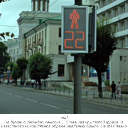
null
Не думай о секундах свысока… Ставшая крылатой фраза из
известного киношлягера обрела реальный смысл. Не так давно