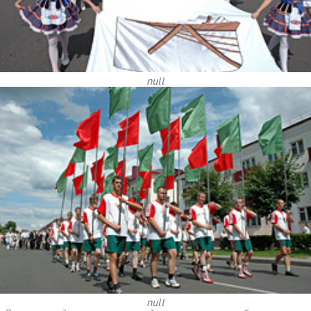
null
null