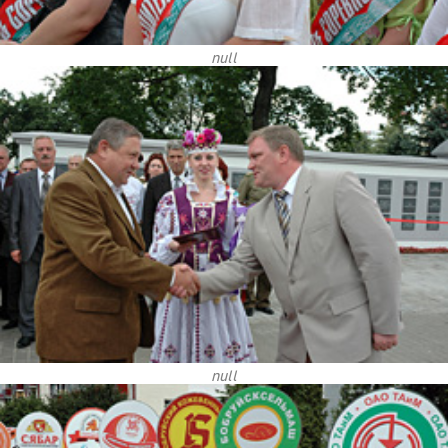
null
null