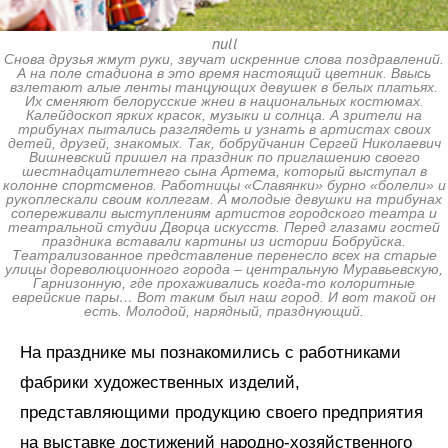
null
Снова друзья жмут руки, звучат искренние слова поздравлений.
А на поле стадиона в это время настоящий цветник. Ввысь
взлетают алые ленты танцующих девушек в белых платьях.
Их сменяют белорусские жнеи в национальных костюмах.
Калейдоскоп ярких красок, музыки и солнца. А зрители на
трибунах пытались разглядеть и узнать в артистах своих
детей, друзей, знакомых. Так, бобруйчанин Сергей Николаевич
Вишневский пришел на праздник по приглашению своего
шестнадцатилетнего сына Артема, который выступал в
колонне спортсменов. Работницы «Славянки» бурно «болели» и
рукоплескали своим коллегам. А молодые девушки на трибунах
сопереживали выступлениям артистов городского театра и
театральной студии Дворца искусств. Перед глазами гостей
праздника вставали картины из истории Бобруйска.
Театрализованное представление перенесло всех на старые
улицы дореволюционного города – центральную Муравьевскую,
Гарнизонную, где прохаживались когда-то колоритные
еврейские пары… Вот таким был наш город. И вот такой он
есть. Молодой, нарядный, празднующий.
На празднике мы познакомились с работниками
фабрики художественных изделий,
представляющими продукцию своего предприятия
на выставке достижений народно-хозяйственного