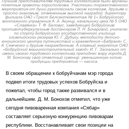
Лучшим представителям трудовых коллективов были вручены
почетные грамоты горисполкома. Участники торжественного
мероприятия от души рукоплескали своим коллегам, друзьям и
просто знакомым, отмеченным высокой наградой: директору
филиала ОАО «Трест Белсантехмонтаж № 1» Бобруйского
монтажного управления А. А. Акунцу, начальнику цеха № 5 ОАО
«Славянка» Т. Ф. Беловус, заведующей Бобруйским
противотуберкулезным диспансером Л. Н. Бочаровой, учителю
по спорту Бобруйского государственного училища
олимпийского резерва Ю. Г. Дубику, методисту детско-
юношеского центра путешествий и краеведения «Бабраня» С.
А. Семченко и другим награжденным. А главный энергетик ОАО
«Бобруйский машиностроительный завод» И. Г. Заскалько от
имени своего трудового коллектива преподнес мэру города Д.
М. Бонохову свой ответный сувенир: уменьшенную копию
продукции предприятия — насоса.
В своем обращении к бобруйчанам мэр города
подвел итоги трудовых успехов Бобруйска и
пожелал, чтобы город также развивался и в
дальнейшем. Д. М. Бонохов отметил, что уже
сегодня пивоваренная компания «Сябар»
составляет серьезную конкуренцию пивоварам
республики. Восстанавливает свои позиции на