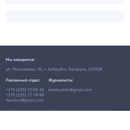
Мы находимся:
ул. Московская, 42, г. Бобруйск, Беларусь, 213826
Рекламный отдел:
Журналисты:
+375 (225) 72-01-16
komkurinfo@gmail.com
+375 (225) 77-79-88
rkomkur@gmail.com
18+ Все права защищены. Любое копирование, перепечатка или
последующее распространение информации и материалов
komkur.info
,
в том числе с использованием компьютерных средств, запрещено без
письменного разрешения редакции.