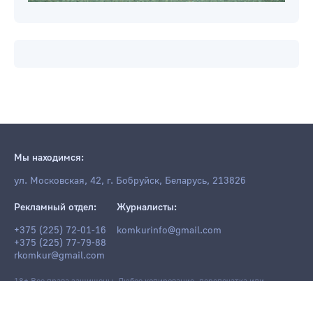
Мы находимся:
ул. Московская, 42, г. Бобруйск, Беларусь, 213826
Рекламный отдел:
Журналисты:
+375 (225) 72-01-16
komkurinfo@gmail.com
+375 (225) 77-79-88
rkomkur@gmail.com
18+ Все права защищены. Любое копирование, перепечатка или
последующее распространение информации и материалов
komkur.info
,
в том числе с использованием компьютерных средств, запрещено без
письменного разрешения редакции.