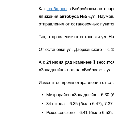
Как
сообщают
в Бобруйском автопар
движения
автобуса №5
«ул. Наумова
отправления от остановочных пункто
Так, отправление от остановки ул. На
От остановки ул. Дзержинского -- с 15
А
с 24 июня
ряд изменений вноситс
«Западный» - вокзал «Бобруск» - ул
Изменится время отправления от сл
Микрорайон «Западный» – 6:30 (бы
34 школа – 6:35 (было 6:47), 7:37
Рокоссовского – 6:41 (было 6:53),