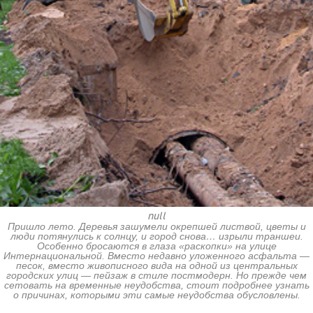
null
Пришло лето. Деревья зашумели окрепшей листвой, цветы и
люди потянулись к солнцу, и город снова… изрыли траншеи.
Особенно бросаются в глаза «раскопки» на улице
Интернациональной. Вместо недавно уложенного асфальта —
песок, вместо живописного вида на одной из центральных
городских улиц — пейзаж в стиле постмодерн. Но прежде чем
сетовать на временные неудобства, стоит подробнее узнать
о причинах, которыми эти самые неудобства обусловлены.