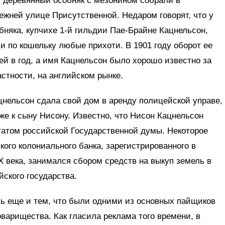
т деревянный особняк с мезонином собрали в
режней улице Присутственной. Недаром говорят, что у
няка, купчихе 1-й гильдии Пае-Брайне Кацнельсон,
 по кошельку любые прихоти. В 1901 году оборот ее
й в год, а имя Кацнельсон было хорошо известно за
стности, на английском рынке.
нельсон сдала свой дом в аренду полицейской управе,
же к сыну Нисону. Известно, что Нисон Кацнельсон
атом российской Государственной думы. Некоторое
кого колониального банка, зарегистрированного в
Х века, занимался сбором средств на выкуп земель в
йского государства.
ь еще и тем, что были одними из основных пайщиков
оварищества. Как гласила реклама того времени, в