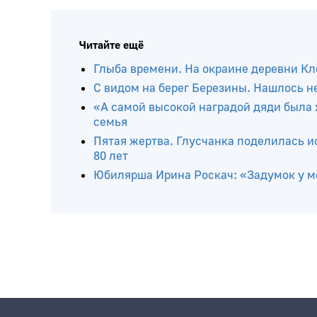
Читайте ещё
Глыба времени. На окраине деревни К
С видом на берег Березины. Нашлось н
«А самой высокой наградой дяди была 
семья
Пятая жертва. Глусчанка поделилась и
80 лет
Юбилярша Ирина Роскач: «Задумок у ме