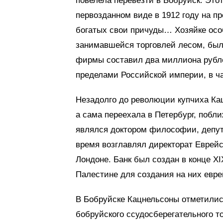
повелела перевезти в Бобруйск. Это
первозданном виде в 1912 году на п
богатых свои причуды… Хозяйке особ
занимавшейся торговлей лесом, были
фирмы составил два миллиона рубле
пределами Российской империи, в ча
Незадолго до революции купчиха Кац
а сама переехала в Петербург, побли
являлся доктором философии, депут
время возглавлял директорат Еврейс
Лондоне. Банк был создан в конце ХI
Палестине для создания на них евре
В Бобруйске Кацнельсоны отметилис
бобруйского ссудосберегательного т