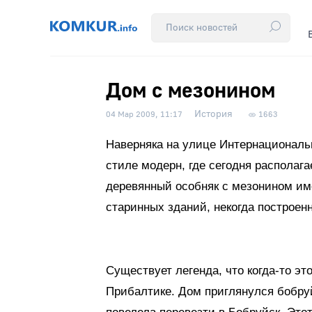
Дом с мезонином
История
04 Мар 2009, 11:17
1663
Наверняка на улице Интернациональ
стиле модерн, где сегодня располага
деревянный особняк с мезонином им
старинных зданий, некогда построен
Существует легенда, что когда-то это
Прибалтике. Дом приглянулся бобруй