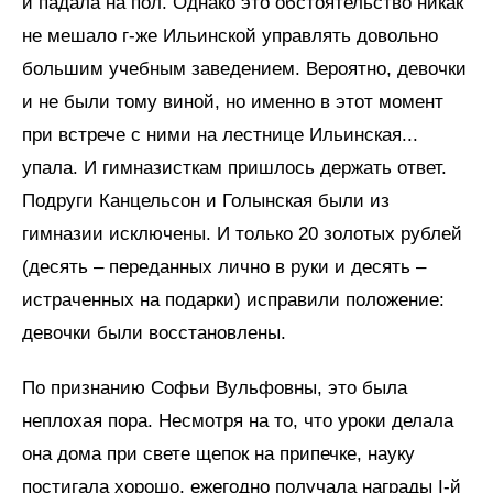
и падала на пол. Однако это обстоятельство никак
не мешало г-же Ильинской управлять довольно
большим учебным заведением. Вероятно, девочки
и не были тому виной, но именно в этот момент
при встрече с ними на лестнице Ильинская...
упала. И гимназисткам пришлось держать ответ.
Подруги Канцельсон и Голынская были из
гимназии исключены. И только 20 золотых рублей
(десять – переданных лично в руки и десять –
истраченных на подарки) исправили положение:
девочки были восстановлены.
По признанию Софьи Вульфовны, это была
неплохая пора. Несмотря на то, что уроки делала
она дома при свете щепок на припечке, науку
постигала хорошо, ежегодно получала награды I-й