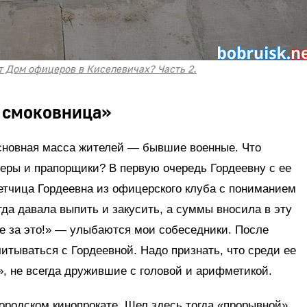
т Дом офицеров в Киселевичах? Часть 2.
я смоковница»
сновная масса жителей — бывшие военные. Что
еры и прапорщики? В первую очередь Гордеевну с ее
етчица Гордеевна из офицерского клуба с пониманием
да давала выпить и закусить, а суммы вносила в эту
е за это!» — улыбаются мои собеседники. После
итываться с Гордеевной. Надо признать, что среди ее
, не всегда дружившие с головой и арифметикой.
ородском кинопрокате. Шел здесь тогда «прорывной»