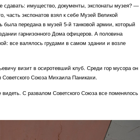
все сдавать: имущество, документы, экспонаты музея? —
о, часть экспонатов взял к себе Музей Великой
ь была передана в музей 5‑й танковой армии, который
 здании гарнизонного Дома офицеров. А половина
ной: все валялось грудами в самом здании и возле
евичу визит в осиротевший клуб. Среди гор мусора он
я Советского Союза Михаила Паникахи.
е видеть. С развалом Советского Союза все поменялось