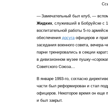
Сс
— Замечательный был клуб, — вспо
Жидких
, служивший в Бобруйске с 1
воспитательной работы 5‑го армейс
обеспечения
досуга
офицеров и прап
заседания военного совета, вечера-ч
парни тренировались в секции кара
в дивизионном музее пушку-«сорокап
Советского Союза…
В январе 1993‑го, согласно директи
части был реформирован и стал под
офицеров. Некоторое время он еще 
и был закрыт.