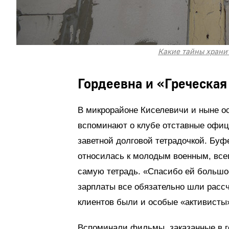
Какие тайны храни
Гордеевна и «Греческа
В микрорайоне Киселевичи и ныне о
вспоминают о клубе отставные офиц
заветной долговой тетрадочкой. Буф
относилась к молодым военным, всег
самую тетрадь. «Спасибо ей большо
зарплаты все обязательно шли рассч
клиентов были и особые «активисты»
Вспоминали фильмы, заказанные в г