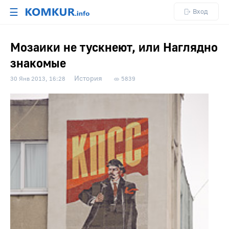
☰
Вход
Мозаики не тускнеют, или Наглядно
знакомые
История
30 Янв 2013, 16:28
5839