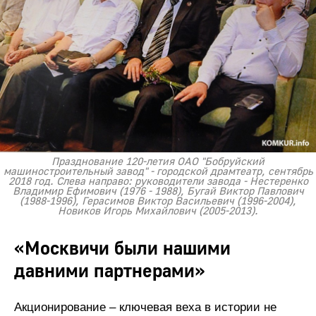
Празднование 120-летия ОАО "Бобруйский
машиностроительный завод" - городской драмтеатр, сентябрь
2018 год. Слева направо: руководители завода - Нестеренко
Владимир Ефимович (1976 - 1988), Бугай Виктор Павлович
(1988-1996), Герасимов Виктор Васильевич (1996-2004),
Новиков Игорь Михайлович (2005-2013).
«Москвичи были нашими
давними партнерами»
Акционирование – ключевая веха в истории не