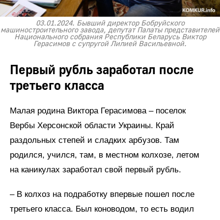
03.01.2024. Бывший директор Бобруйского
машиностроительного завода, депутат Палаты представителей
Национального собрания Республики Беларусь Виктор
Герасимов с супругой Лилией Васильевной.
Первый рубль заработал после
третьего класса
Малая родина Виктора Герасимова – поселок
Вербы Херсонской области Украины. Край
раздольных степей и сладких арбузов. Там
родился, учился, там, в местном колхозе, летом
на каникулах заработал свой первый рубль.
– В колхоз на подработку впервые пошел после
третьего класса. Был коноводом, то есть водил