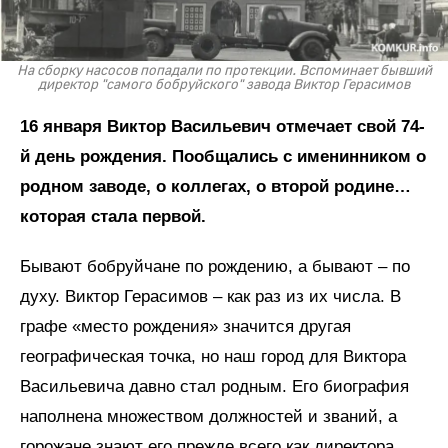
На сборку насосов попадали по протекции. Вспоминает бывший
директор "самого бобруйского" завода Виктор Герасимов
16 января Виктор Васильевич отмечает свой 74-
й день рождения. Пообщались с именинником о
родном заводе, о коллегах, о второй родине…
которая стала первой.
Бывают бобруйчане по рождению, а бывают – по
духу. Виктор Герасимов – как раз из их числа. В
графе «место рождения» значится другая
географическая точка, но наш город для Виктора
Васильевича давно стал родным. Его биография
наполнена множеством должностей и званий, а
горожане знают его прежде всего как директора