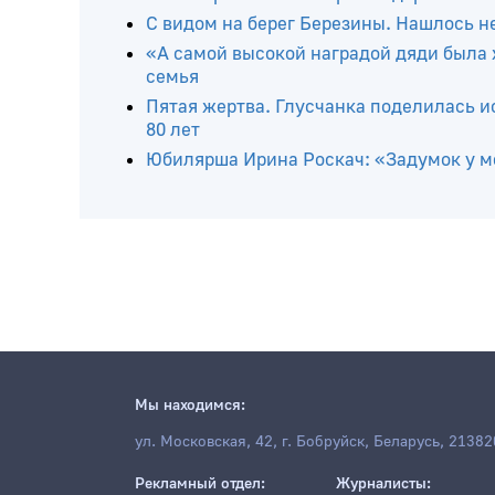
Читайте ещё
Глыба времени. На окраине деревни К
С видом на берег Березины. Нашлось н
«А самой высокой наградой дяди была 
семья
Пятая жертва. Глусчанка поделилась и
80 лет
Юбилярша Ирина Роскач: «Задумок у ме
Мы находимся: