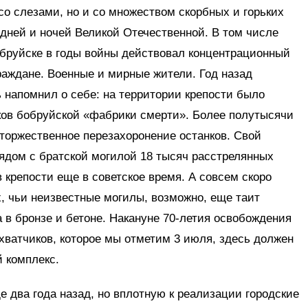
со слезами, но и со множеством скорбных и горьких
 дней и ночей Великой Отечественной. В том числе
Бобруйске в годы войны действовал концентрационный
граждане. Военные и мирные жители. Год назад
ь напомнил о себе: на территории крепости было
ков бобруйской «фабрики смерти». Более полутысячи
 торжественное перезахоронение останков. Свой
ядом с братской могилой 18 тысяч расстрелянных
 крепости еще в советское время. А совсем скоро
х, чьи неизвестные могилы, возможно, еще таит
а в бронзе и бетоне. Накануне 70-летия освобождения
хватчиков, которое мы отметим 3 июля, здесь должен
 комплекс.
е два года назад, но вплотную к реализации городские