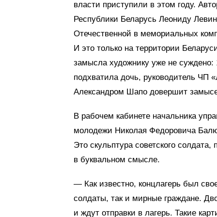
власти приступили в этом году. Авт
Республики Беларусь Леониду Левину
Отечественной в мемориальных комп
И это только на территории Беларус
замысла художнику уже не суждено: 
подхватила дочь, руководитель ЧП «Л
Александром Шапо довершит замысе
В рабочем кабинете начальника упра
молодежи Николая Федоровича Балю
Это скульптура советского солдата
в буквальном смысле.
— Как известно, концлагерь был сво
солдаты, так и мирные граждане. Дв
и ждут отправки в лагерь. Такие ка