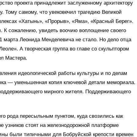
орство проекта принадлежит заслуженному архитектору
. Тому самому, что увековечил трагедию Великой
лексах «Хатынь», «Прорыв», «Яма», «Красный Берег».
и. К сожалению, увидеть воочию воплощение своего
1 марта Леонида Менделевича не стало. Но дело отца
еоле». А творческая группа во главе со скульптором
л Мастера.
вления идеологической работы культуры и по делам
ка — уменьшенная копия ключевой детали мемориала.
, поддерживающего мирного жителя. Поддерживающего
его рода пересыльным пунктом, куда свозились как
ое узников стоят на железнодорожной платформе
ртины были типичными для Бобруйской крепости времен