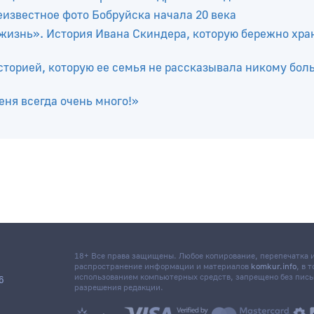
лещевка лежит современник древнего ледника
еизвестное фото Бобруйска начала 20 века
жизнь». История Ивана Скиндера, которую бережно хра
сторией, которую ее семья не рассказывала никому бол
ня всегда очень много!»
18+ Все права защищены. Любое копирование, перепечатка