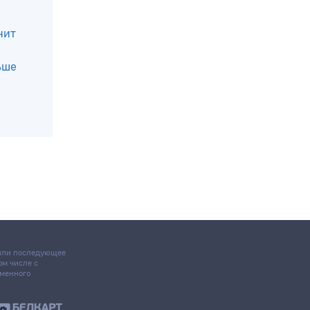
нит
ьше
 или последующее