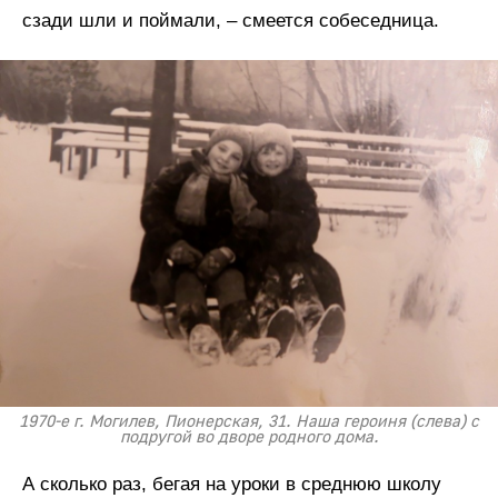
сзади шли и поймали, – смеется собеседница.
1970-е г. Могилев, Пионерская, 31. Наша героиня (слева) с
подругой во дворе родного дома.
А сколько раз, бегая на уроки в среднюю школу