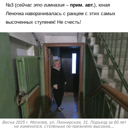
№3 (
сейчас это гимназия
–
прим. авт.
), юная
Леночка наворачивалась с ранцем с этих самых
высоченных ступенек! Не счесть!
Весна 2025 г. Могилев, ул. Пионерская, 31. Подъезд за 60 лет
не изменился, ступеньки по-прежнему высокие...