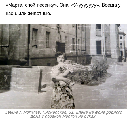
«Марта, спой песенку». Она: «У-ууууууу». Всегда у
нас были животные.
1980-е г. Могилев, Пионерская, 31. Елена на фоне родного
дома с собакой Мартой на руках.