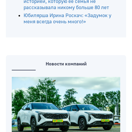
20 века
«А самой высокой наградой дяди
была жизнь». История Ивана
Скиндера, которую бережно хранит
семья
Пятая жертва. Глусчанка поделилась
историей, которую ее семья не
рассказывала никому больше 80 лет
Юбилярша Ирина Роскач: «Задумок у
меня всегда очень много!»
Новости компаний