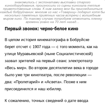
знакомились с экспонатами выставки старого
кинооборудования, произносили со сцены кинозала теплые
приветственные слова. К ним заочно мог бы присоединиться
каждый бобруйчанин: многим из нас «Товарищ» подарил хотя бы
несколько памятных приятных часов встречи с волшебным
миром кино. По такому случаю попробуем отмотать пленку
времени ровно на 70 лет назад…
Первый звонок: черно-белое кино
В целом история кинематографа в Бобруйске
берет отсчет с 1907 года — с того момента, как на
улице Муравьевской (ныне Социалистической)
зазвал зрителей на первый сеанс электротеатр
«Весь мир». Во втором десятилетии века в городе
было уже три кинотеатра, после революции —
два: «Пролетарий» и «Асвета». Позже к ним
присоединился и наш юбиляр.
К сожалению, точных сведений о дате ввода