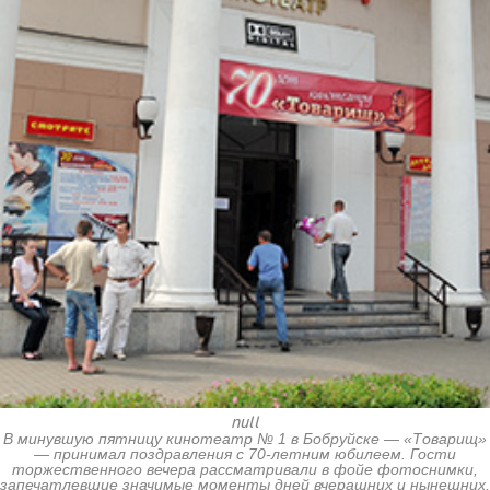
null
В минувшую пятницу кинотеатр № 1 в Бобруйске — «Товарищ»
— принимал поздравления с 70-летним юбилеем. Гости
торжественного вечера рассматривали в фойе фотоснимки,
запечатлевшие значимые моменты дней вчерашних и нынешних,