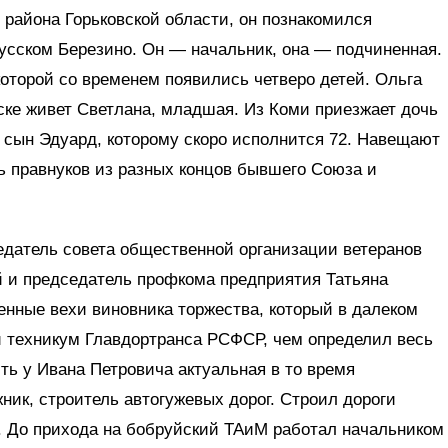
района Горьковской области, он познакомился
усском Березино. Он — начальник, она — подчиненная.
которой со временем появились четверо детей. Ольга
ске живет Светлана, младшая. Из Коми приезжает дочь
 сын Эдуард, которому скоро исполнится 72. Навещают
ь правнуков из разных концов бывшего Союза и
едатель совета общественной организации ветеранов
 и председатель профкома предприятия Татьяна
нные вехи виновника торжества, который в далеком
й техникум Главдортранса РСФСР, чем определил весь
ь у Ивана Петровича актуальная в то время
ник, строитель автогужевых дорог. Строил дороги
. До прихода на бобруйский ТАиМ работал начальником