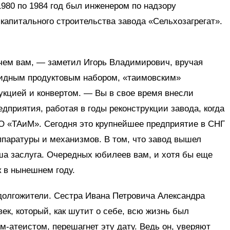
1980 по 1984 год был инженером по надзору
капитального строительства завода «Сельхозагрегат».
 чем вам, — заметил Игорь Владимирович, вручая
лидным продуктовым набором, «таимовским»
укцией и конвертом. — Вы в свое время внесли
дприятия, работая в годы реконструкции завода, когда
О «ТАиМ». Сегодня это крупнейшее предприятие в СНГ
ппаратуры и механизмов. В том, что завод вышел
аша заслуга. Очередных юбилеев вам, и хотя бы еще
к в нынешнем году.
долгожители. Сестра Ивана Петровича Александра
век, который, как шутит о себе, всю жизнь был
м-атеистом, перешагнет эту дату. Ведь он, уверяют