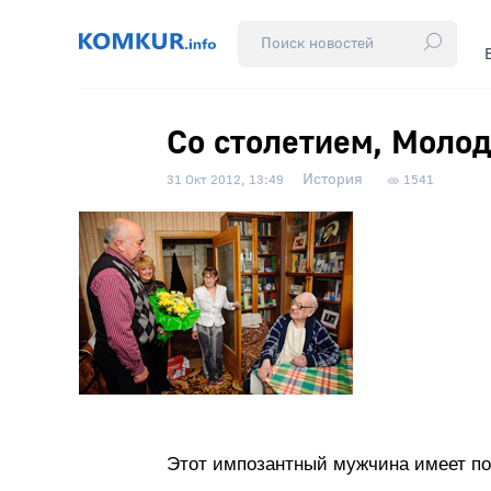
Со столетием, Молод
История
31 Окт 2012, 13:49
1541
Этот импозантный мужчина имеет пол