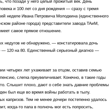
ь, что позади у него целый прожитый век. День
овека и 100 лет со дня рождения — сразу с тремя
ей неделе Ивана Петровича Молодкина (единственного
нском районе города) представители завода ТАиМ,
имеет самое прямое отношение.
х недугов не обнаружено, — констатировала дочь
 — 120 на 80. Единственный серьезный диагноз —
нии четырех лет ухаживает за отцом, оставив семью
пенсию, слегка преувеличивает. Конечно, в такие годы
то. Слышит плохо, дают о себе знать давние проблемы
жден был еще во время войны работать в тылу.
ных капризов. Тем не менее дочери постепенно удалось
ит, когда-то папа в полночь мог есть попросить,