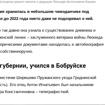
Колодина хранит память о дедушке Леониде Антоновиче Казаке.
вия хранилась в небольшом чемоданчике под
 до 2022 года никто даже не подозревал о ней.
 так давно она узнала о существовании дневника и
ринской линии – заслуженного ветерана войны Леонида
торическими документами находилась и автобиография
 собственноручно.
губернии, учился в Бобруйске
 местечке Шерешево Пружанского уезда Гродненской
асть). Его отец Антон Игнатьевич был начальником
ра Константиновна – телеграфисткой.