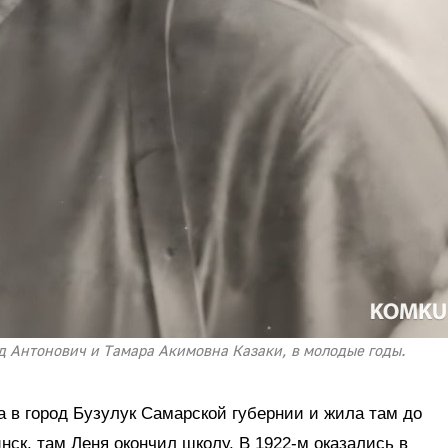
 Антонович и Тамара Акимовна Казаки, в молодые годы.
а в город Бузулук Самарской губернии и жила там до
нск, там Леня окончил школу. В 1922-м оказались в