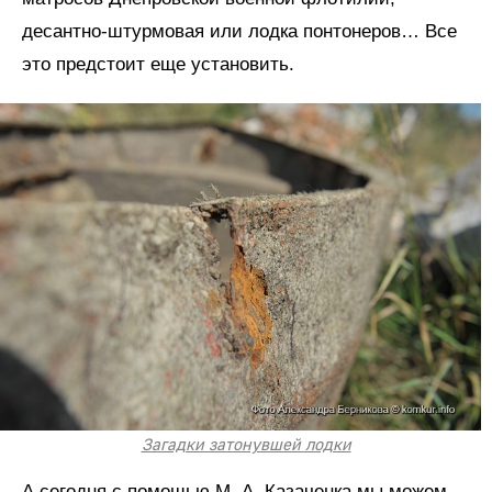
десантно-штурмовая или лодка понтонеров… Все
это предстоит еще установить.
Загадки затонувшей лодки
А сегодня с помощью М. А. Казаченка мы можем