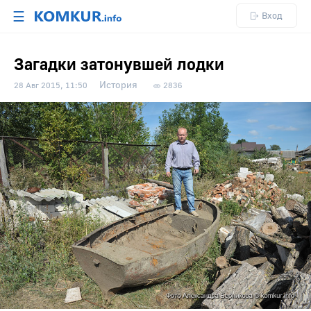
☰
Вход
Загадки затонувшей лодки
История
28 Авг 2015, 11:50
2836