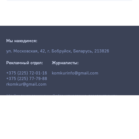
Мы находимся:
ул. Московская, 42, г. Бобруйск, Беларусь, 213826
Рекламный отдел:
Журналисты:
+375 (225) 72-01-16
komkurinfo@gmail.com
+375 (225) 77-79-88
rkomkur@gmail.com
18+ Все права защищены. Любое копирование, перепечатка или
последующее распространение информации и материалов
komkur.info
,
в том числе с использованием компьютерных средств, запрещено без
письменного разрешения редакции.