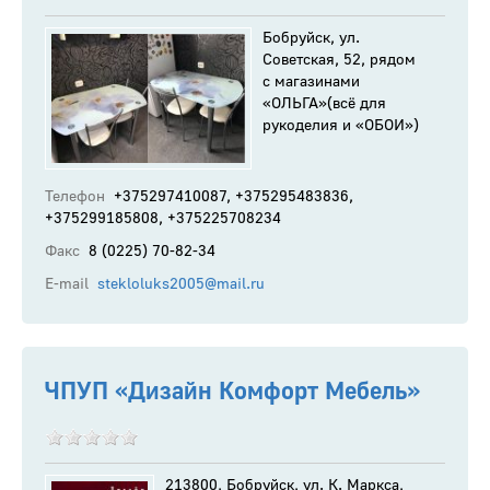
Бобруйск, ул.
Советская, 52, рядом
с магазинами
«ОЛЬГА»(всё для
рукоделия и «ОБОИ»)
Телефон
+375297410087, +375295483836,
+375299185808, +375225708234
Факс
8 (0225) 70-82-34
E-mail
stekloluks2005@mail.ru
ЧПУП «Дизайн Комфорт Мебель»
213800, Бобруйск, ул. К. Маркса,