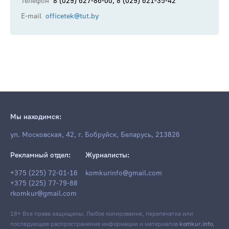
Телефон
8 (029) 627-86-00, 8 (029) 621-35-42
E-mail
officetek@tut.by
Мы находимся:
ул. Московская, 42, г. Бобруйск, Беларусь, 213826
Рекламный отдел:
Журналисты:
+375 (225) 72-01-16
komkurinfo@gmail.com
+375 (225) 77-79-88
rkomkur@gmail.com
18+ Все права защищены. Любое копирование, перепечатка или
последующее распространение информации и материалов
komkur.info
,