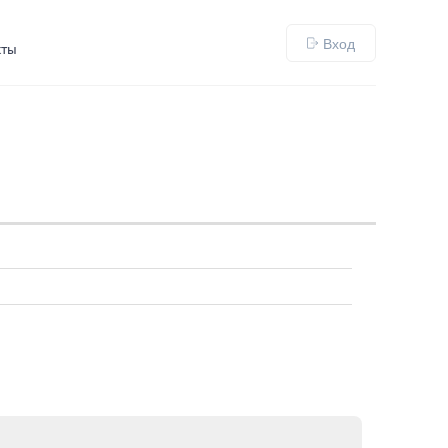
Вход
кты