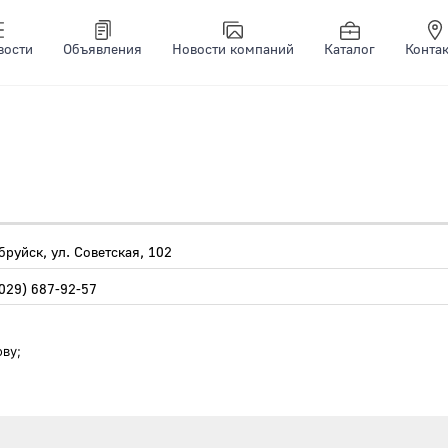
вости
Объявления
Новости компаний
Каталог
Конта
бруйск, ул. Советская, 102
(029) 687-92-57
ову;