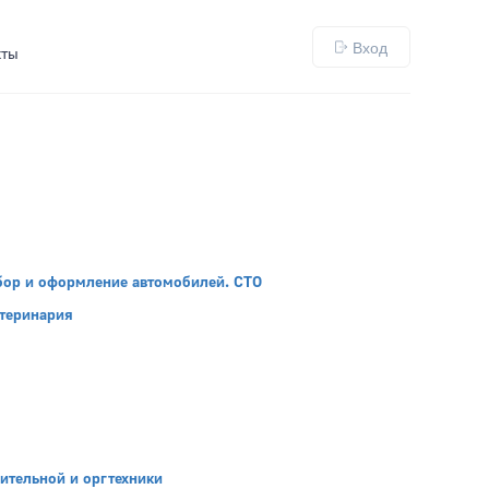
Вход
кты
дбор и оформление автомобилей. CТО
етеринария
ительной и оргтехники