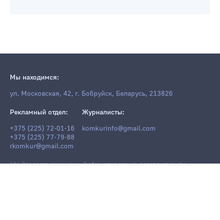
Мы находимся:
ул. Московская, 42, г. Бобруйск, Беларусь, 213826
Рекламный отдел:
Журналисты:
+375 (225) 72-01-16
komkurinfo@gmail.com
+375 (225) 77-79-88
rkomkur@gmail.com
18+ Все права защищены. Любое копирование, перепечатка или
последующее распространение информации и материалов
komkur.info
,
в том числе с использованием компьютерных средств, запрещено без
письменного разрешения редакции.