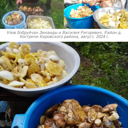
Улов бобруйчан Зинаиды и Василия Ригоревич. Район д.
Костричи Кировского района, август, 2024 г.