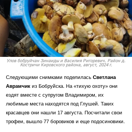
Улов бобруйчан Зинаиды и Василия Ригоревич. Район д.
Костричи Кировского района, август, 2024 г.
Следующими снимками поделилась
Светлана
Аврамчик
из Бобруйска. На «тихую охоту» они
ездят вместе с супругом Владимиром, их
любимые места находятся под Глушей. Таких
красавцев они нашли 17 августа. Посчитали свои
трофеи, вышло 77 боровиков и еще подосиновики.