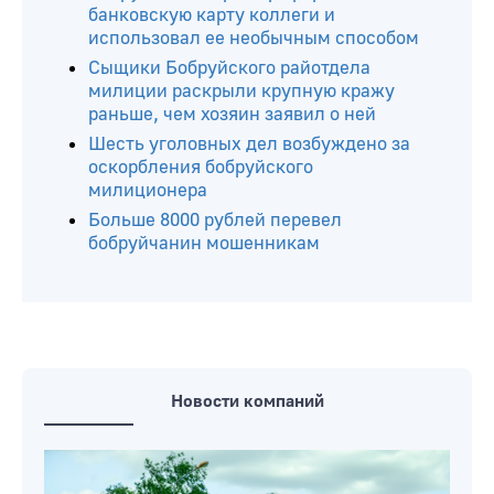
Читайте ещё
Больше 20 лет на двоих получили
«закладчики» из Бобруйска: приговор
вступил в силу
Бобруйчанин сфотографировал
банковскую карту коллеги и
использовал ее необычным способом
Сыщики Бобруйского райотдела
милиции раскрыли крупную кражу
раньше, чем хозяин заявил о ней
Шесть уголовных дел возбуждено за
оскорбления бобруйского
милиционера
Больше 8000 рублей перевел
бобруйчанин мошенникам