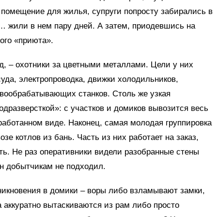
 помещение для жилья, супруги попросту забирались в
 жили в нем пару дней. А затем, приодевшись на
вого «приюта».
, – охотники за цветными металлами. Цели у них
уда, электропроводка, движки холодильников,
вообрабатывающих станков. Столь же узкая
дразверсткой»: с участков и домиков вывозится весь
еработанном виде. Наконец, самая молодая группировка
е котлов из бань. Часть из них работает на заказ,
ть. Не раз оперативники видели разобранные стены
он добытчикам не подходил.
никновения в домики – воры либо взламывают замки,
а аккуратно вытаскиваются из рам либо просто