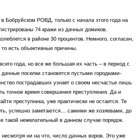
 в Бобруйском РОВД, только с начала этого года на
гистрированы 74 кражи из дачных домиков.
олеблется в районе 30 процентов. Немного, согласен,
на то есть объективные причины.
сего года, но все же большая их часть – в период с
а дачные поселки становятся пустыми городками-
инство пострадавших узнает о своем несчастье лишь
ить точное время совершения преступления. Да и
йти преступника, уже практически не остается. Те
еть, успешно заметаются… самими же хозяевами, до
 такой нежелательный в данном случае порядок.
несмотря ни на что, число дачных воров. Это уже