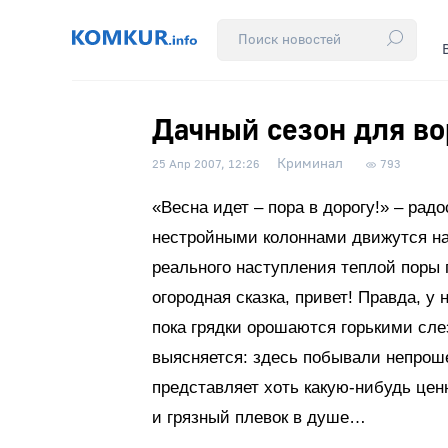
Дачный сезон для во
Криминал
25 Апр 2007, 12:26
793
«Весна идет – пора в дорогу!» – рад
нестройными колоннами движутся на
реального наступления теплой поры 
огородная сказка, привет! Правда, у 
пока грядки орошаются горькими сле
выясняется: здесь побывали непроше
представляет хоть какую-нибудь цен
и грязный плевок в душе…