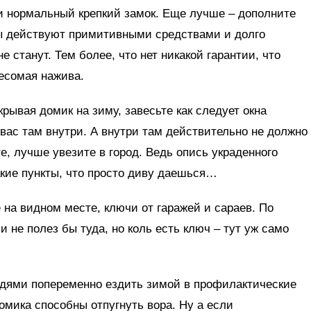
ри нормальный крепкий замок. Еще лучше – дополните
ры действуют примитивными средствами и долго
е станут. Тем более, что нет никакой гарантии, что
есомая нажива.
крывая домик на зиму, завесьте как следует окна
 вас там внутри. А внутри там действительно не должно
те, лучше увезите в город. Ведь опись украденного
кие пункты, что просто диву даешься…
 на видном месте, ключи от гаражей и сараев. По
и не полез бы туда, но коль есть ключ – тут уж само
едями попеременно ездить зимой в профилактические
мика способны отпугнуть вора. Ну а если