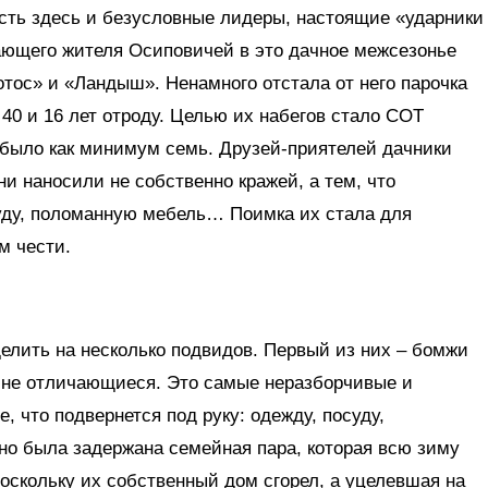
Есть здесь и безусловные лидеры, настоящие «ударники
тающего жителя Осиповичей в это дачное межсезонье
тос» и «Ландыш». Ненамного отстала от него парочка
40 и 16 лет отроду. Целью их набегов стало СОТ
 было как минимум семь. Друзей-приятелей дачники
и наносили не собственно кражей, а тем, что
уду, поломанную мебель… Поимка их стала для
м чести.
елить на несколько подвидов. Первый из них – бомжи
х не отличающиеся. Это самые неразборчивые и
, что подвернется под руку: одежду, посуду,
но была задержана семейная пара, которая всю зиму
оскольку их собственный дом сгорел, а уцелевшая на