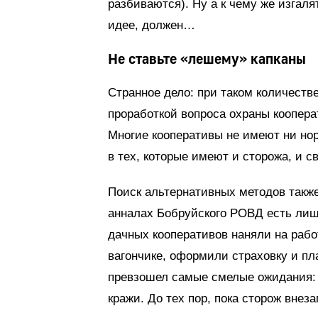
разбиваются). Ну а к чему же изгаля
идее, должен…
Не ставьте «лешему» капканы
Странное дело: при таком количестве
проработкой вопроса охраны кооперат
Многие кооперативы не имеют ни нор
в тех, которые имеют и сторожа, и с
Поиск альтернативных методов также
анналах Бобруйского РОВД есть лишь
дачных кооперативов наняли на рабо
вагончике, оформили страховку и пла
превзошел самые смелые ожидания: н
кражи. До тех пор, пока сторож внез