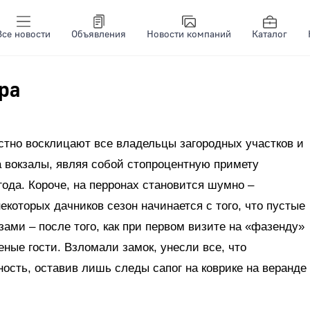
Все новости
Объявления
Новости компаний
Каталог
ра
остно восклицают все владельцы загородных участков и
 вокзалы, являя собой стопроцентную примету
года. Короче, на перронах становится шумно –
некоторых дачников сезон начинается с того, что пустые
зами – после того, как при первом визите на «фазенду»
ные гости. Взломали замок, унесли все, что
ность, оставив лишь следы сапог на коврике на веранде