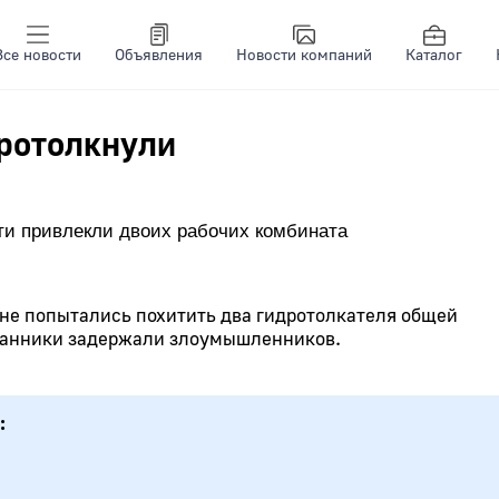
Все новости
Объявления
Новости компаний
Каталог
протолкнули
сти привлекли двоих рабочих комбината
ане попытались похитить два гидротолкателя общей
хранники задержали злоумышленников.