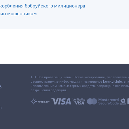
кую карту коллеги и использовал ее необычным способ
и раскрыли крупную кражу раньше, чем хозяин заявил 
скорбления бобруйского милиционера
анин мошенникам
18+ Все права защищены. Любое копирование, перепечатка
распространение информации и материалов
komkur.info
, в 
использованием компьютерных средств, запрещено без пис
6
разрешения редакции.