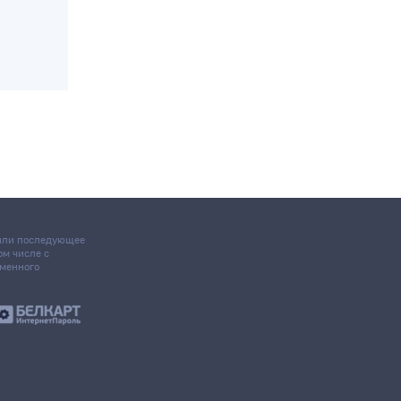
ом
о
 или последующее
том числе с
ьменного