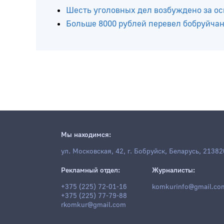
Бобруйчанин сфотографировал банковс
Сыщики Бобруйского райотдела милици
ней
Шесть уголовных дел возбуждено за о
Больше 8000 рублей перевел бобруйч
Мы находимся:
ул. Московская, 42, г. Бобруйск, Беларусь, 21382
Рекламный отдел:
Журналисты: