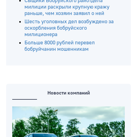
«закладчики» из Бобруйска: приговор
вступил в силу
Бобруйчанин сфотографировал
банковскую карту коллеги и
использовал ее необычным способом
Сыщики Бобруйского райотдела
милиции раскрыли крупную кражу
раньше, чем хозяин заявил о ней
Шесть уголовных дел возбуждено за
оскорбления бобруйского
милиционера
Больше 8000 рублей перевел
бобруйчанин мошенникам
Новости компаний