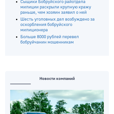
Больше 20 лет на двоих получили
«закладчики» из Бобруйска: приговор
вступил в силу
Бобруйчанин сфотографировал
банковскую карту коллеги и
использовал ее необычным способом
Сыщики Бобруйского райотдела
милиции раскрыли крупную кражу
раньше, чем хозяин заявил о ней
Шесть уголовных дел возбуждено за
оскорбления бобруйского
милиционера
Больше 8000 рублей перевел
бобруйчанин мошенникам
Новости компаний