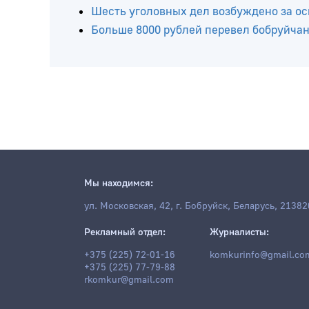
Бобруйчанин сфотографировал банковс
Сыщики Бобруйского райотдела милици
ней
Шесть уголовных дел возбуждено за о
Больше 8000 рублей перевел бобруйч
Мы находимся:
ул. Московская, 42, г. Бобруйск, Беларусь, 21382
Рекламный отдел:
Журналисты:
+375 (225) 72-01-16
komkurinfo@gmail.co