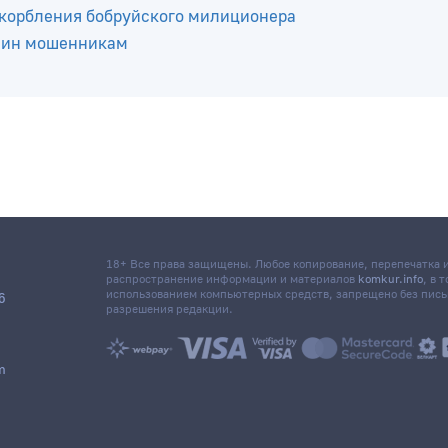
кую карту коллеги и использовал ее необычным способ
и раскрыли крупную кражу раньше, чем хозяин заявил 
скорбления бобруйского милиционера
анин мошенникам
18+ Все права защищены. Любое копирование, перепечатка
распространение информации и материалов
komkur.info
, в 
использованием компьютерных средств, запрещено без пис
6
разрешения редакции.
m