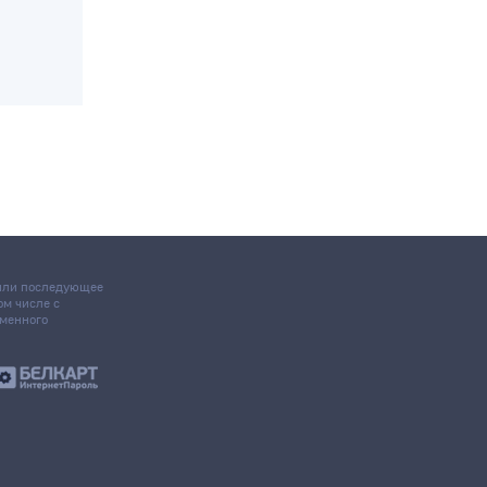
ом
о
 или последующее
том числе с
ьменного