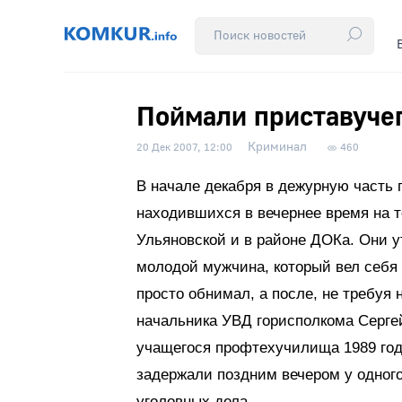
Поймали приставуче
Криминал
20 Дек 2007, 12:00
460
В начале декабря в дежурную часть 
находившихся в вечернее время на т
Ульяновской и в районе ДОКа. Они у
молодой мужчина, который вел себя не
просто обнимал, а после, не требуя 
начальника УВД горисполкома Серге
учащегося профтехучилища 1989 года
задержали поздним вечером у одного
уголовных дела.