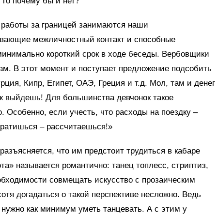
 то почему бы и нет?
я работы за границей занимаются наши
ивающие межличностный контакт и способные
минимально короткий срок в ходе беседы. Вербовщики
ам. В этот момент и поступает предложение подсобить
рция, Кипр, Египет, ОАЭ, Греция и т.д. Мол, там и денег
уж выйдешь! Для большинства девчонок такое
 Особенно, если учесть, что расходы на поездку –
звратишься – рассчитаешься!»
азъясняется, что им предстоит трудиться в кабаре
та» называется романтично: танец топлесс, стриптиз,
еобходимости совмещать искусство с прозаическим
хотя догадаться о такой перспективе несложно. Ведь
 нужно как минимум уметь танцевать. А с этим у