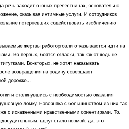
да речь заходит о юных прелестницах, основательно
ожение, оказывая интимные услуги. И сотрудников
желание потерпевших содействовать изобличению
азываемые жертвы работорговли отказываются идти на
ами. Во-первых, боятся огласки, так как отнюдь не
ститутками. Во-вторых, не хотят наказывать
после возвращения на родину совершают
ой дорожке...
ботки и столкнувшись с необходимостью оказания
душевную ломку. Наверняка с большинством из них так
 уже с искаженными нравственными ориентирами. То,
едосудительным, вдруг стало нормой: да, это