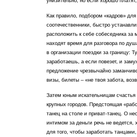
унизительно, но если хорошо платят,
Как правило, подбором «кадров» дл
соотечественники, быстро устанавл
расположить к себе собеседника за 
находят время для разговора по душ
в организации поездки за границу: Ту
заработаешь, а если повезет, и зам
предложение чрезвычайно заманчиво.
визы, билеты – «не твоя забота, во
Затем юным искательницам счастья р
крупных городов. Предстоящая «рабо
танец на столе и приват-танец. О н
интимом за деньги речь не ведется, 
для того, чтобы заработать танцами,