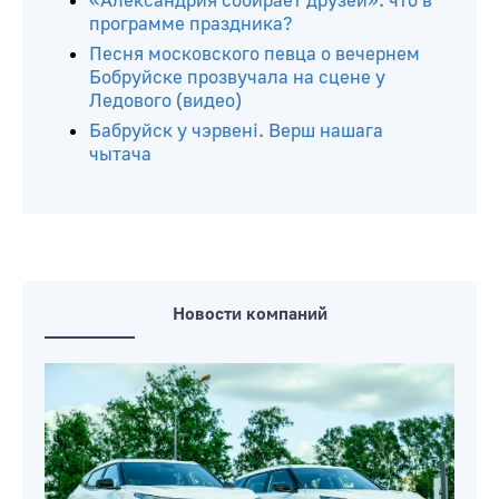
«Александрия собирает друзей»: что в
программе праздника?
Песня московского певца о вечернем
Бобруйске прозвучала на сцене у
Ледового (видео)
Бабруйск у чэрвені. Верш нашага
чытача
Новости компаний