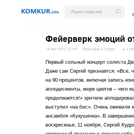
Фейерверк эмоций о
Культура и спорт
14 Ноя 2007, 11:55
119
Первый сольный концерт солиста Дв
Даже сам Сергей признается: «Все, 
на 90 процентов, включая запись ко
аплодисменты, море цветов – чего 
продолжается!» зрители аплодировал
выступил «на бис». Очень оживили 
ансамбля «Кукушечка». В завершени
воскресенье, 11 ноября, Сергей Куд
зрелищный праздник и доказал себе