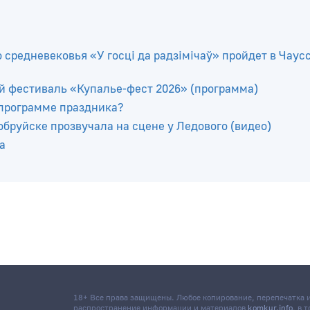
о средневековья «У госці да радзімічаў» пройдет в Чаус
й фестиваль «Купалье-фест 2026» (программа)
 программе праздника?
бруйске прозвучала на сцене у Ледового (видео)
а
18+ Все права защищены. Любое копирование, перепечатка
распространение информации и материалов
komkur.info
, в 