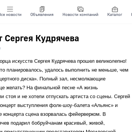
Все новости
Объявления
Новости компаний
Каталог
т Сергея Кудрячева
8
орца искусств Сергея Кудрячева прошел великолепно!
что планировалось, удалось выполнить не меньше, чем
нцертного диска». Полный зал, несмолкающие
еще желать? На финальной песне «А жизнь
и стоя и не хотели отпускать артиста со сцены. Сергей
концерт выступления фолк-шоу-балета «Альянс» и
е концерта сцена взорвалась фейерверком. В
рячев подарил бобруйчанам красивый, живой,
 и присутствующим представителям Могилевской