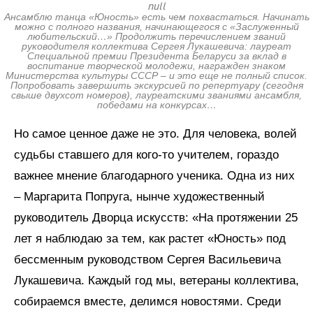
null
Ансамблю танца «Юность» есть чем похвастаться. Начинать
можно с полного названия, начинающегося с «Заслуженный
любительский…» Продолжить перечислением званий
руководителя коллектива Сергея Лукашевича: лауреат
Специальной премии Президента Беларуси за вклад в
воспитание творческой молодежи, награжден знаком
Министерства культуры СССР – и это еще не полный список.
Попробовать завершить экскурсией по репертуару (сегодня
свыше двухсот номеров), лауреатскими званиями ансамбля,
победами на конкурсах…
Но самое ценное даже не это. Для человека, волей
судьбы ставшего для кого-то учителем, гораздо
важнее мнение благодарного ученика. Одна из них
– Маргарита Попруга, нынче художественный
руководитель Дворца искусств: «На протяжении 25
лет я наблюдаю за тем, как растет «Юность» под
бессменным руководством Сергея Васильевича
Лукашевича. Каждый год мы, ветераны коллектива,
собираемся вместе, делимся новостями. Среди