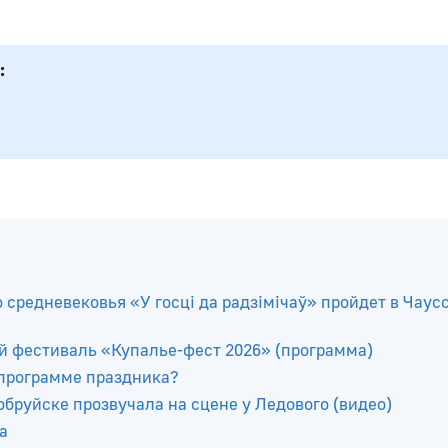
о средневековья «У госці да радзімічаў» пройдет в Чаус
й фестиваль «Купалье-фест 2026» (программа)