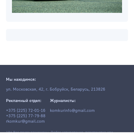
Мы находимся:
ул. Московская, 42, г. Бобруйск, Беларусь, 213826
Рекламный отдел:
Журналисты:
+375 (225) 72-01-16
komkurinfo@gmail.com
+375 (225) 77-79-88
rkomkur@gmail.com
18+ Все права защищены. Любое копирование, перепечатка или