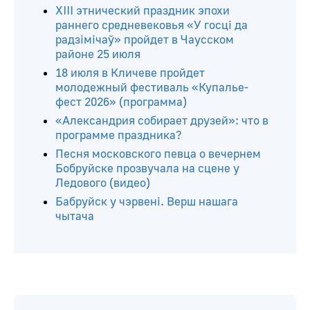
Читайте ещё
ХIII этнический праздник эпохи
раннего средневековья «У госці да
радзімічаў» пройдет в Чаусском
районе 25 июля
18 июля в Кличеве пройдет
молодежный фестиваль «Купалье-
фест 2026» (программа)
«Александрия собирает друзей»: что в
программе праздника?
Песня московского певца о вечернем
Бобруйске прозвучала на сцене у
Ледового (видео)
Бабруйск у чэрвені. Верш нашага
чытача