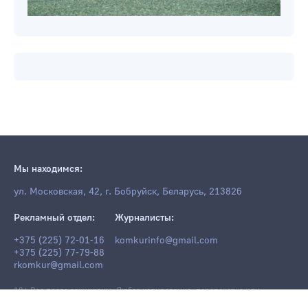
Мы находимся:
ул. Московская, 42, г. Бобруйск, Беларусь, 213826
Рекламный отдел:
Журналисты:
+375 (225) 72-01-16
komkurinfo@gmail.com
+375 (225) 77-79-88
rkomkur@gmail.com
18+ Все права защищены. Любое копирование, перепечатка или
последующее распространение информации и материалов
komkur.info
,