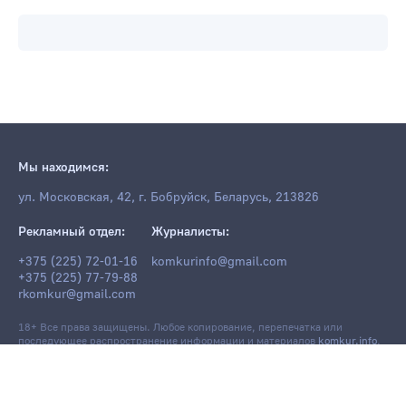
Мы находимся:
ул. Московская, 42, г. Бобруйск, Беларусь, 213826
Рекламный отдел:
Журналисты:
+375 (225) 72-01-16
komkurinfo@gmail.com
+375 (225) 77-79-88
rkomkur@gmail.com
18+ Все права защищены. Любое копирование, перепечатка или
последующее распространение информации и материалов
komkur.info
,
в том числе с использованием компьютерных средств, запрещено без
письменного разрешения редакции.