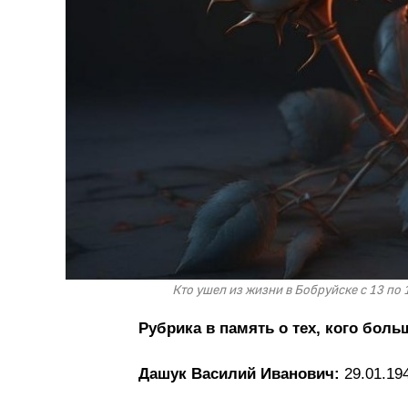
Кто ушел из жизни в Бобруйске с 13 по
Рубрика в память о тех, кого больш
Дашук Василий Иванович:
29.01.194