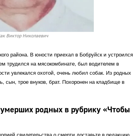
ак Виктор Николаевич
ого района. В юности приехал в Бобруйск и устроился
тем трудился на мясокомбинате, был водителем в
дости увлекался охотой, очень любил собак. Из родных
, сын, трое внуков, брат. Похоронен на кладбище в
 умерших родных в рубрику «Чтобы
 копией свидетельства о смерти доставьте в редакцию