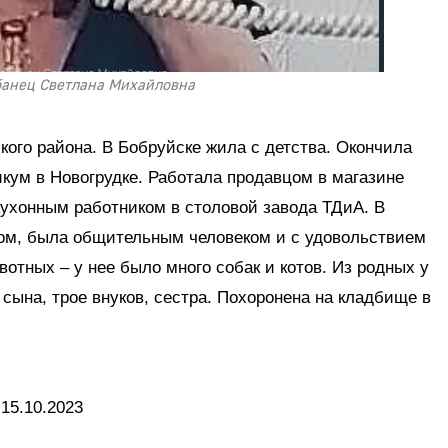
банец Светлана Михайловна
ого района. В Бобруйске жила с детства. Окончила
кум в Новогрудке. Работала продавцом в магазине
кухонным работником в столовой завода ТДиА. В
ом, была общительным человеком и с удовольствием
отных – у нее было много собак и котов. Из родных у
ына, трое внуков, сестра. Похоронена на кладбище в
15.10.2023