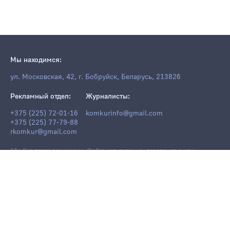
Мы находимся:
ул. Московская, 42, г. Бобруйск, Беларусь, 213826
Рекламный отдел:
Журналисты:
+375 (225) 72-01-16
komkurinfo@gmail.com
+375 (225) 77-79-88
rkomkur@gmail.com
18+ Все права защищены. Любое копирование, перепечатка или
последующее распространение информации и материалов
komkur.info
,
в том числе с использованием компьютерных средств, запрещено без
письменного разрешения редакции.