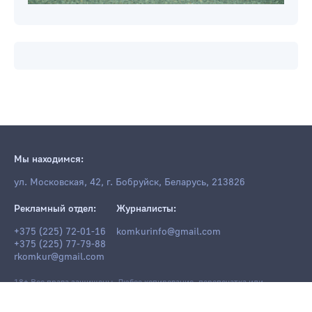
Мы находимся:
ул. Московская, 42, г. Бобруйск, Беларусь, 213826
Рекламный отдел:
Журналисты:
+375 (225) 72-01-16
komkurinfo@gmail.com
+375 (225) 77-79-88
rkomkur@gmail.com
18+ Все права защищены. Любое копирование, перепечатка или
последующее распространение информации и материалов
komkur.info
,
в том числе с использованием компьютерных средств, запрещено без