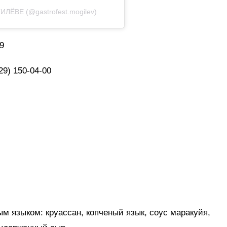
ЁВЕ (@gastrofest.mogilev)
9
(29) 150-04-00
ым языком: круассан, копченый язык, соус маракуйя,