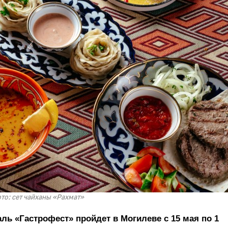
то: сет чайханы «Рахмат»
ь «Гастрофест» пройдет в Могилеве с 15 мая по 1