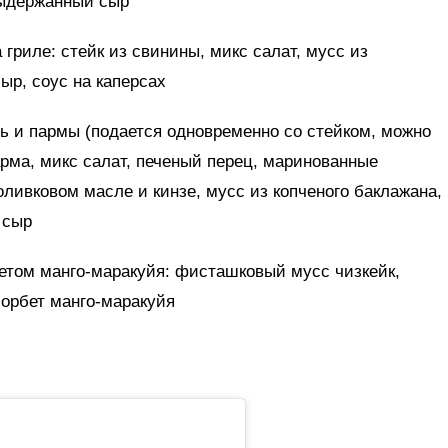
выдержанный сыр
гриле: стейк из свинины, микс салат, мусс из
ыр, соус на каперсах
ь и пармы (подается одновременно со стейком, можно
арма, микс салат, печеный перец, маринованные
оливковом масле и кинзе, мусс из копченого баклажана,
 сыр
етом манго-маракуйя: фисташковый мусс чизкейк,
сорбет манго-маракуйя