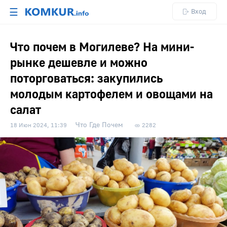
☰
Вход
Что почем в Могилеве? На мини-
рынке дешевле и можно
поторговаться: закупились
молодым картофелем и овощами на
салат
Что Где Почем
18 Июн 2024, 11:39
2282