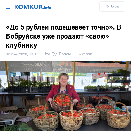
☰
Вход
«До 5 рублей подешевеет точно». В
Бобруйске уже продают «свою»
клубнику
Что Где Почем
02 Июн 2026, 13:19
21390