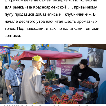
Вторник – день не самый базарный. Но только не
для рынка «На Красноармейской». К привычному
пулу продавцов добавились и «клубничники». В
начале десятого утра насчитал шесть ароматных
точек. Под навесами, и так, по палатками-тентами-
зонтами.