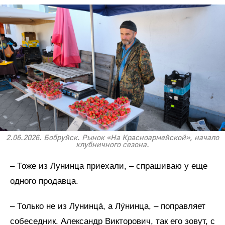
2.06.2026. Бобруйск. Рынок «На Красноармейской», начало
клубничного сезона.
– Тоже из Лунинца приехали, – спрашиваю у еще
одного продавца.
– Только не из Лунинца́, а Лу́нинца, – поправляет
собеседник. Александр Викторович, так его зовут, с