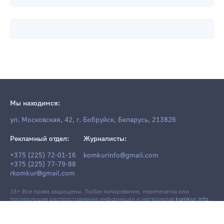
Мы находимся:
ул. Московская, 42, г. Бобруйск, Беларусь, 213826
Рекламный отдел:
Журналисты:
+375 (225) 72-01-16
komkurinfo@gmail.com
+375 (225) 77-79-88
rkomkur@gmail.com
18+ Все права защищены. Любое копирование, перепечатка или
последующее распространение информации и материалов
komkur.info
,
в том числе с использованием компьютерных средств, запрещено без
письменного разрешения редакции.