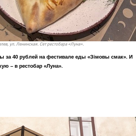
лев, ул. Ленинская. Сет рестобара «Луна».
ы за 40 рублей на фестивале еды «Зімовы смак». И
кую – в рестобар «Луна».