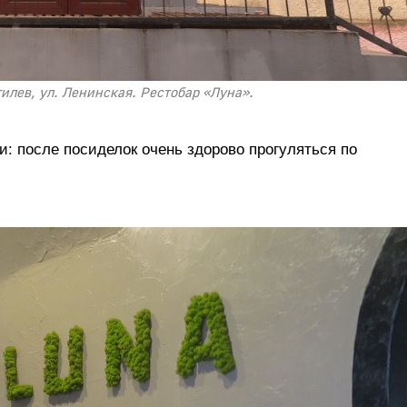
гилев, ул. Ленинская. Рестобар «Луна».
и: после посиделок очень здорово прогуляться по