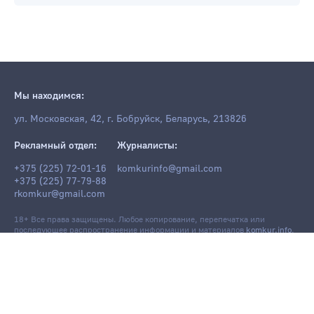
Мы находимся:
ул. Московская, 42, г. Бобруйск, Беларусь, 213826
Рекламный отдел:
Журналисты:
+375 (225) 72-01-16
komkurinfo@gmail.com
+375 (225) 77-79-88
rkomkur@gmail.com
18+ Все права защищены. Любое копирование, перепечатка или
последующее распространение информации и материалов
komkur.info
,
в том числе с использованием компьютерных средств, запрещено без
письменного разрешения редакции.