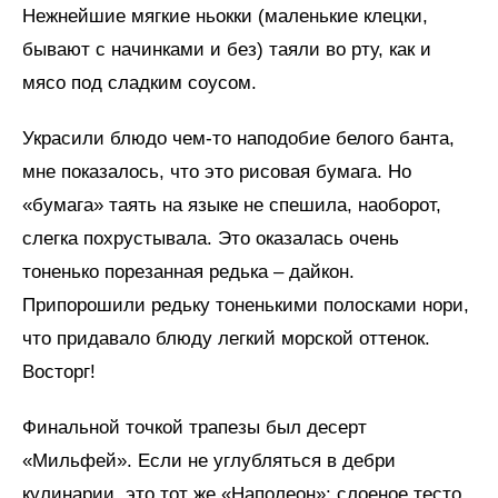
Нежнейшие мягкие ньокки (маленькие клецки,
бывают с начинками и без) таяли во рту, как и
мясо под сладким соусом.
Украсили блюдо чем-то наподобие белого банта,
мне показалось, что это рисовая бумага. Но
«бумага» таять на языке не спешила, наоборот,
слегка похрустывала. Это оказалась очень
тоненько порезанная редька – дайкон.
Припорошили редьку тоненькими полосками нори,
что придавало блюду легкий морской оттенок.
Восторг!
Финальной точкой трапезы был десерт
«Мильфей». Если не углубляться в дебри
кулинарии, это тот же «Наполеон»: слоеное тесто