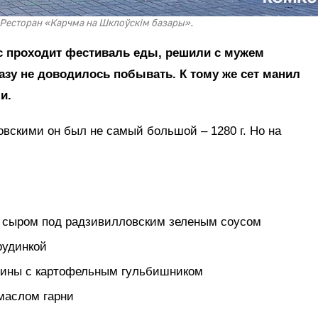
 Ресторан «Карчма на Шклоўскiм базары».
ас проходит фестиваль еды, решили с мужем
разу не доводилось побывать. К тому же сет манил
и.
вскими он был не самый большой – 1280 г. Но на
м сыром под радзивилловским зеленым соусом
рудинкой
инины с картофельным гульбишником
 маслом гарни