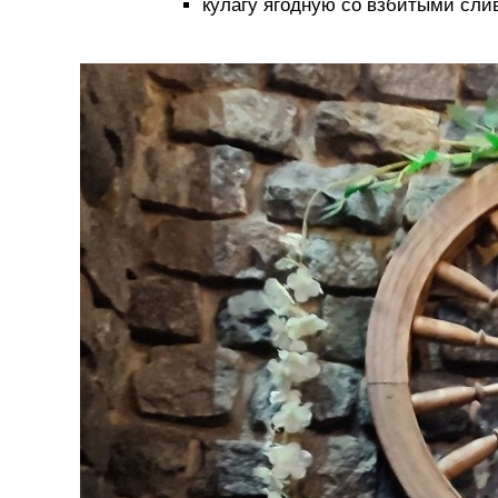
кулагу ягодную со взбитыми сл