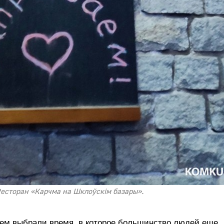
Ресторан «Карчма на Шклоўскiм базары».
чем выбрали время, в которое большинство людей еще