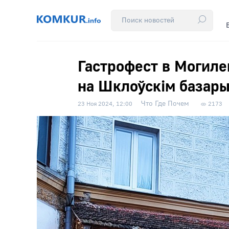
Гастрофест в Могиле
на Шклоўскiм базар
Что Где Почем
23 Ноя 2024, 12:00
2173