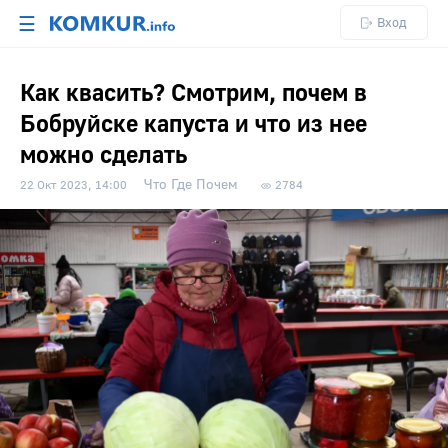
☰
Вход
Как квасить? Смотрим, почем в
Бобруйске капуста и что из нее
можно сделать
Что Где Почем
22 Окт 2023, 14:00
2784