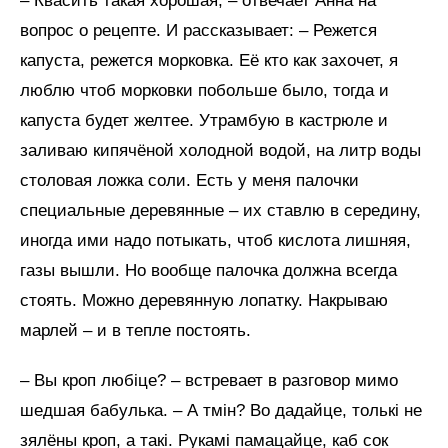
– Квасить такая хорошая, – отвечает Анна на
вопрос о рецепте. И рассказывает: – Режется
капуста, режется морковка. Её кто как захочет, я
люблю чтоб морковки побольше было, тогда и
капуста будет желтее. Утрамбую в кастрюле и
заливаю кипячёной холодной водой, на литр воды
столовая ложка соли. Есть у меня палочки
специальные деревянные – их ставлю в середину,
иногда ими надо потыкать, чтоб кислота лишняя,
газы вышли. Но вообще палочка должна всегда
стоять. Можно деревянную лопатку. Накрываю
марлей – и в тепле постоять.
– Вы кроп любіце? – встревает в разговор мимо
шедшая бабулька. – А тмін? Во дадайце, толькі не
зялёны кроп, а такі. Рукамі памацайце, каб сок